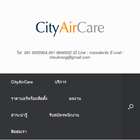
Tel. 081 6555904,061 9946502 ID Line : missdevils E-mail :
trisukrong@gmail.com
CityAirCare
บริการ
ราคาแอร์พร้อมติดตั้ง
ผลงาน
สาระน่ารู้
รับสมัครพนักงาน
ติดต่อเรา