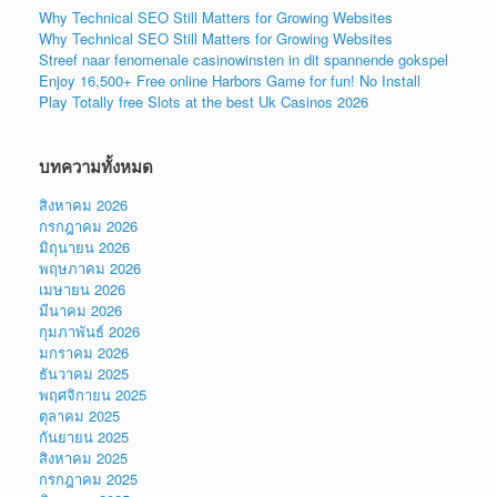
Why Technical SEO Still Matters for Growing Websites
Why Technical SEO Still Matters for Growing Websites
Streef naar fenomenale casinowinsten in dit spannende gokspel
Enjoy 16,500+ Free online Harbors Game for fun! No Install
Play Totally free Slots at the best Uk Casinos 2026
บทความทั้งหมด
สิงหาคม 2026
กรกฎาคม 2026
มิถุนายน 2026
พฤษภาคม 2026
เมษายน 2026
มีนาคม 2026
กุมภาพันธ์ 2026
มกราคม 2026
ธันวาคม 2025
พฤศจิกายน 2025
ตุลาคม 2025
กันยายน 2025
สิงหาคม 2025
กรกฎาคม 2025