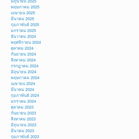
มิถุนายน 2025
พฤษภาคม 2025
เมษายน 2025
มีนาคม 2025
กุมภาพันธ์ 2025
มกราคม 2025
ธันวาคม 2024
พฤศจิกายน 2024
ตุลาคม 2024
กันยายน 2024
สิงหาคม 2024
กรกฎาคม 2024
มิถุนายน 2024
พฤษภาคม 2024
เมษายน 2024
มีนาคม 2024
กุมภาพันธ์ 2024
มกราคม 2024
ตุลาคม 2023
กันยายน 2023
สิงหาคม 2023
มิถุนายน 2023
มีนาคม 2023
กุมภาพันธ์ 2023