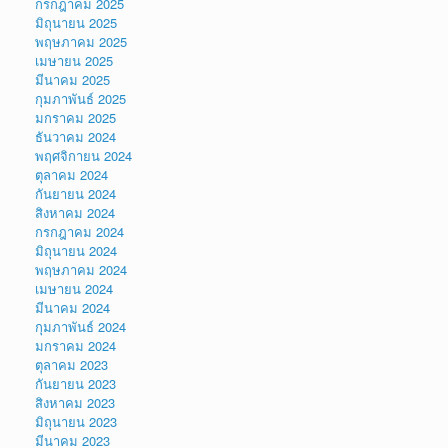
กรกฎาคม 2025
มิถุนายน 2025
พฤษภาคม 2025
เมษายน 2025
มีนาคม 2025
กุมภาพันธ์ 2025
มกราคม 2025
ธันวาคม 2024
พฤศจิกายน 2024
ตุลาคม 2024
กันยายน 2024
สิงหาคม 2024
กรกฎาคม 2024
มิถุนายน 2024
พฤษภาคม 2024
เมษายน 2024
มีนาคม 2024
กุมภาพันธ์ 2024
มกราคม 2024
ตุลาคม 2023
กันยายน 2023
สิงหาคม 2023
มิถุนายน 2023
มีนาคม 2023