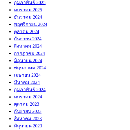
กุมภาพันธ์ 2025
มกราคม 2025
ธันวาคม 2024
พฤศจิกายน 2024
ตุลาคม 2024
กันยายน 2024
สิงหาคม 2024
กรกฎาคม 2024
มิถุนายน 2024
พฤษภาคม 2024
เมษายน 2024
มีนาคม 2024
กุมภาพันธ์ 2024
มกราคม 2024
ตุลาคม 2023
กันยายน 2023
สิงหาคม 2023
มิถุนายน 2023