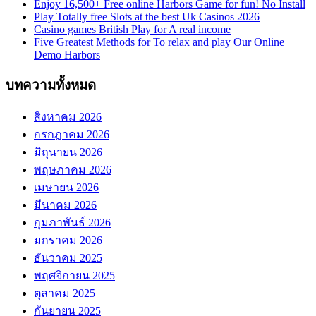
Enjoy 16,500+ Free online Harbors Game for fun! No Install
Play Totally free Slots at the best Uk Casinos 2026
Casino games British Play for A real income
Five Greatest Methods for To relax and play Our Online
Demo Harbors
บทความทั้งหมด
สิงหาคม 2026
กรกฎาคม 2026
มิถุนายน 2026
พฤษภาคม 2026
เมษายน 2026
มีนาคม 2026
กุมภาพันธ์ 2026
มกราคม 2026
ธันวาคม 2025
พฤศจิกายน 2025
ตุลาคม 2025
กันยายน 2025