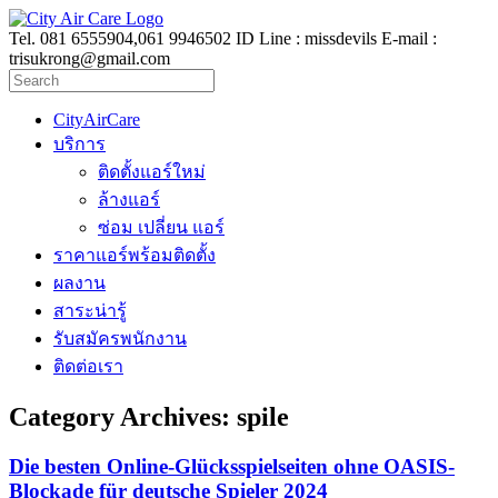
Tel. 081 6555904,061 9946502 ID Line : missdevils E-mail :
trisukrong@gmail.com
CityAirCare
บริการ
ติดตั้งแอร์ใหม่
ล้างแอร์
ซ่อม เปลี่ยน แอร์
ราคาแอร์พร้อมติดตั้ง
ผลงาน
สาระน่ารู้
รับสมัครพนักงาน
ติดต่อเรา
Category Archives:
spile
Die besten Online-Glücksspielseiten ohne OASIS-
Blockade für deutsche Spieler 2024