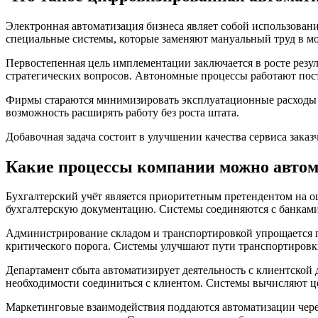
Электронная автоматизация бизнеса являет собой использова
специальные системы, которые заменяют мануальный труд в м
Первостепенная цель имплементации заключается в росте резу
стратегических вопросов. Автономные процессы работают пост
Фирмы стараются минимизировать эксплуатационные расходы
возможность расширять работу без роста штата.
Добавочная задача состоит в улучшении качества сервиса зак
Какие процессы компании можно автом
Бухгалтерский учёт является приоритетным претендентом на 
бухгалтерскую документацию. Системы соединяются с банками
Администрирование складом и транспортировкой упрощается п
критического порога. Системы улучшают пути транспортировки
Департамент сбыта автоматизирует деятельность с клиентско
необходимости соединиться с клиентом. Системы вычисляют це
Маркетинговые взаимодействия поддаются автоматизации чере