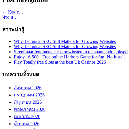
←
Как т…
Что и…
→
สาระน่ารู้
Why Technical SEO Still Matters for Growing Websites
Why Technical SEO Still Matters for Growing Websites
Streef naar fenomenale casinowinsten in dit spannende gokspel
Enjoy 16,500+ Free online Harbors Game for fun! No Install
Play Totally free Slots at the best Uk Casinos 2026
บทความทั้งหมด
สิงหาคม 2026
กรกฎาคม 2026
มิถุนายน 2026
พฤษภาคม 2026
เมษายน 2026
มีนาคม 2026