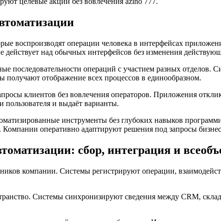
уют целевые акции без вовлечения azino 777.
втоматизации
рые воспроизводят операции человека в интерфейсах приложен
е действует над обычных интерфейсов без изменения действую
ые последовательности операций с участием разных отделов. С
 получают отображение всех процессов в единообразном.
просы клиентов без вовлечения операторов. Приложения отклик
и пользователя и выдаёт варианты.
втоматизированные инструменты без глубоких навыков програм
. Компании оперативно адаптируют решения под запросы бизнес
томатизации: сбор, интеграция и всео
чников компании. Системы регистрируют операции, взаимодейст
транство. Системы синхронизируют сведения между CRM, складс