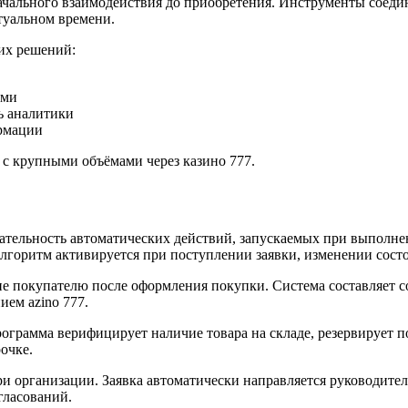
ачального взаимодействия до приобретения. Инструменты соед
туальном времени.
их решений:
ами
ь аналитики
рмации
с крупными объёмами через казино 777.
тельность автоматических действий, запускаемых при выполне
Алгоритм активируется при поступлении заявки, изменении состо
 покупателю после оформления покупки. Система составляет соо
ием azino 777.
рамма верифицирует наличие товара на складе, резервирует поз
очке.
и организации. Заявка автоматически направляется руководите
гласований.