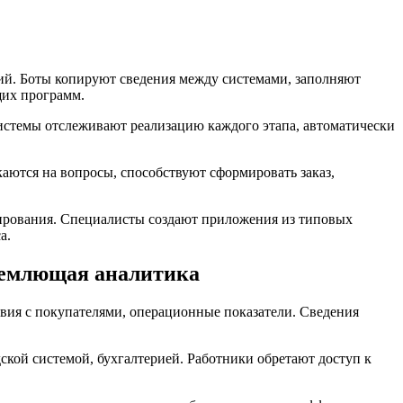
ий. Боты копируют сведения между системами, заполняют
щих программ.
истемы отслеживают реализацию каждого этапа, автоматически
аются на вопросы, способствуют сформировать заказ,
мирования. Специалисты создают приложения из типовых
а.
бъемлющая аналитика
вия с покупателями, операционные показатели. Сведения
кой системой, бухгалтерией. Работники обретают доступ к