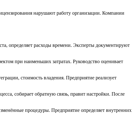
лицензирования нарушают работу организации. Компании
еста, определяет расходы времени. Эксперты документируют
ектом при наименьших затратах. Руководство оценивает
еграции, стоимость владения. Предприятие реализует
есса, собирает обратную связь, правит настройки. После
изменённые процедуры. Предприятие определяет внутренних