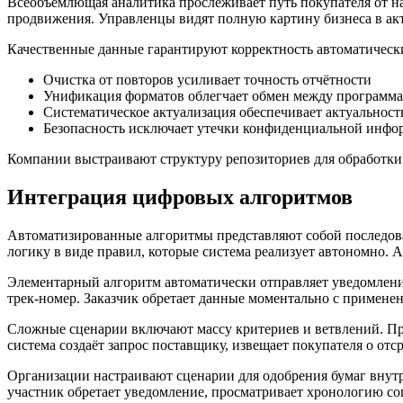
Всеобъемлющая аналитика прослеживает путь покупателя от н
продвижения. Управленцы видят полную картину бизнеса в ак
Качественные данные гарантируют корректность автоматическ
Очистка от повторов усиливает точность отчётности
Унификация форматов облегчает обмен между программ
Систематическое актуализация обеспечивает актуальност
Безопасность исключает утечки конфиденциальной инфо
Компании выстраивают структуру репозиториев для обработки 
Интеграция цифровых алгоритмов
Автоматизированные алгоритмы представляют собой последова
логику в виде правил, которые система реализует автономно. 
Элементарный алгоритм автоматически отправляет уведомление
трек-номер. Заказчик обретает данные моментально с применен
Сложные сценарии включают массу критериев и ветвлений. Прог
система создаёт запрос поставщику, извещает покупателя о отср
Организации настраивают сценарии для одобрения бумаг внутр
участник обретает уведомление, просматривает хронологию со