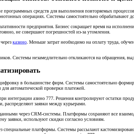
ние программных средств для выполнения повторяемых процессо
онотонных операциях. Системы самостоятельно обрабатывают д
льтативности предприятия. Бизнес сокращает время на исполнен
оянно, не совершают погрешностей из-за утомления.
 через
казино
. Меньше затрат необходимо на оплату труда, обуч
азчиков. Системы незамедлительно откликаются на обращения, в
атизировать
оцифровку в большинстве фирм. Системы самостоятельно форми
 для автоматической проверки платежей.
ри интеграции азино 777. Решения контролируют остатки прод
, распределяют заявки между курьерами.
й данными через CRM-системы. Платформы сохраняют все взаимо
ну заявки, используют скидки согласно условиям.
з специальные платформы. Системы рассылают кастомизированн