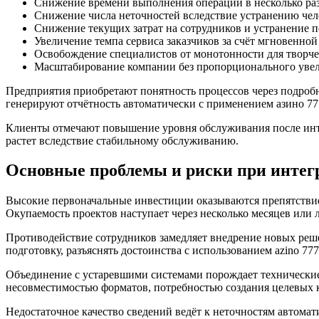
Снижение времени выполнения операций в несколько ра
Снижение числа неточностей вследствие устранению чел
Снижение текущих затрат на сотрудников и устранение 
Увеличение темпа сервиса заказчиков за счёт мгновенной
Освобождение специалистов от монотонности для творче
Масштабирование компании без пропорционального увел
Предприятия приобретают понятность процессов через подроб
генерируют отчётность автоматически с применением азино 77
Клиенты отмечают повышение уровня обслуживания после инте
растет вследствие стабильному обслуживанию.
Основные проблемы и риски при интег
Высокие первоначальные инвестиции оказываются препятствием
Окупаемость проектов наступает через несколько месяцев или л
Противодействие сотрудников замедляет внедрение новых реш
подготовку, разъяснять достоинства с использованием azino 777
Объединение с устаревшими системами порождает технические
несовместимостью форматов, потребностью создания целевых 
Недостаточное качество сведений ведёт к неточностям автома