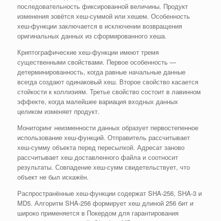
последовательность фиксированной величины. Продукт
изменения зовётся хеш-суммой или хешем. Особенность
хеш-функции заключается в исключении возвращения
оригинальных данных из сформированного хеша.
Криптографические хеш-функции имеют тремя
существенными свойствами. Первое особенность —
детерминированность, когда равные начальные данные
всегда создают одинаковый хеш. Второе свойство касается
стойкости к коллизиям. Третье свойство состоит в лавинном
эффекте, когда малейшее вариация входных данных
целиком изменяет продукт.
Мониторинг неизменности данных образует первостепенное
использование хеш-функций. Отправитель рассчитывает
хеш-сумму объекта перед пересылкой. Адресат заново
рассчитывает хеш доставленного файла и соотносит
результаты. Совпадение хеш-сумм свидетельствует, что
объект не был искажён.
Распространённые хеш-функции содержат SHA-256, SHA-3 и
MD5. Алгоритм SHA-256 формирует хеш длиной 256 бит и
широко применяется в Покердом для гарантирования