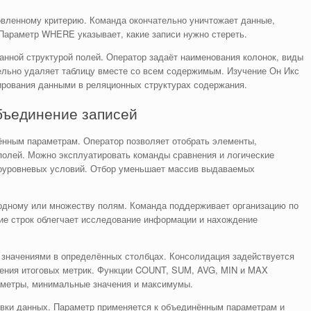
овленному критерию. Команда окончательно уничтожает данные,
 Параметр WHERE указывает, какие записи нужно стереть.
нной структурой полей. Оператор задаёт наименования колонок, виды
льно удаляет таблицу вместе со всем содержимым. Изучение Он Икс
рования данными в реляционных структурах содержания.
бъединение записей
нным параметрам. Оператор позволяет отобрать элементы,
олей. Можно эксплуатировать команды сравнения и логические
оуровневых условий. Отбор уменьшает массив выдаваемых
одному или множеству полям. Команда поддерживает организацию по
ие строк облегчает исследование информации и нахождение
значениями в определённых столбцах. Консолидация задействуется
ления итоговых метрик. Функции COUNT, SUM, AVG, MIN и MAX
раметры, минимальные значения и максимумы.
вки данных. Параметр применяется к объединённым параметрам и