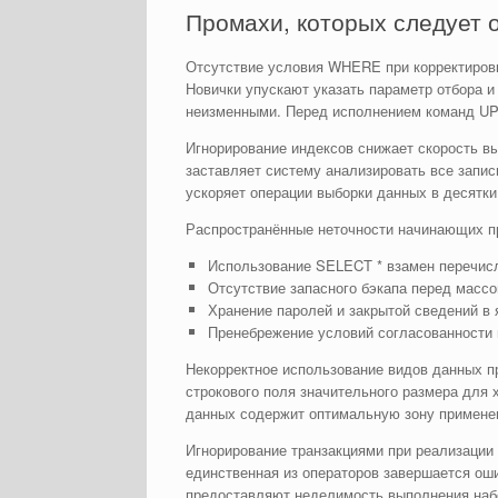
Промахи, которых следует 
Отсутствие условия WHERE при корректировке
Новички упускают указать параметр отбора и
неизменными. Перед исполнением команд UP
Игнорирование индексов снижает скорость вы
заставляет систему анализировать все запис
ускоряет операции выборки данных в десятки
Распространённые неточности начинающих п
Использование SELECT * взамен перечисл
Отсутствие запасного бэкапа перед масс
Хранение паролей и закрытой сведений в
Пренебрежение условий согласованности 
Некорректное использование видов данных п
строкового поля значительного размера для
данных содержит оптимальную зону применен
Игнорирование транзакциями при реализации
единственная из операторов завершается оши
предоставляют неделимость выполнения наб