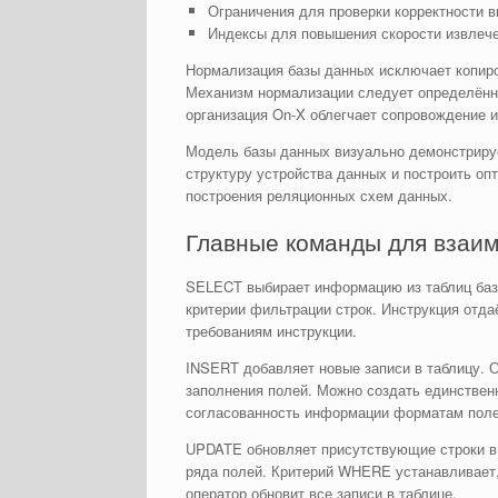
Ограничения для проверки корректности 
Индексы для повышения скорости извлече
Нормализация базы данных исключает копир
Механизм нормализации следует определён
организация On-X облегчает сопровождение 
Модель базы данных визуально демонстрируе
структуру устройства данных и построить оп
построения реляционных схем данных.
Главные команды для взаи
SELECT выбирает информацию из таблиц баз
критерии фильтрации строк. Инструкция отда
требованиям инструкции.
INSERT добавляет новые записи в таблицу. О
заполнения полей. Можно создать единствен
согласованность информации форматам поле
UPDATE обновляет присутствующие строки в 
ряда полей. Критерий WHERE устанавливает,
оператор обновит все записи в таблице.