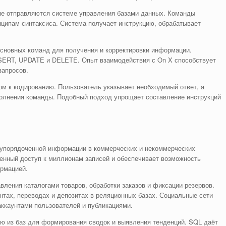
ые отправляются системе управления базами данных. Команды
ципам синтаксиса. Система получает инструкцию, обрабатывает
основных команд для получения и корректировки информации.
ERT, UPDATE и DELETE. Опыт взаимодействия с On X способствует
запросов.
м к кодированию. Пользователь указывает необходимый ответ, а
олнения команды. Подобный подход упрощает составление инструкций
 упорядоченной информации в коммерческих и некоммерческих
венный доступ к миллионам записей и обеспечивает возможность
ормацией.
ления каталогами товаров, обработки заказов и фиксации резервов.
нтах, переводах и депозитах в реляционных базах. Социальные сети
аккаунтами пользователей и публикациями.
 из баз для формирования сводок и выявления тенденций. SQL даёт