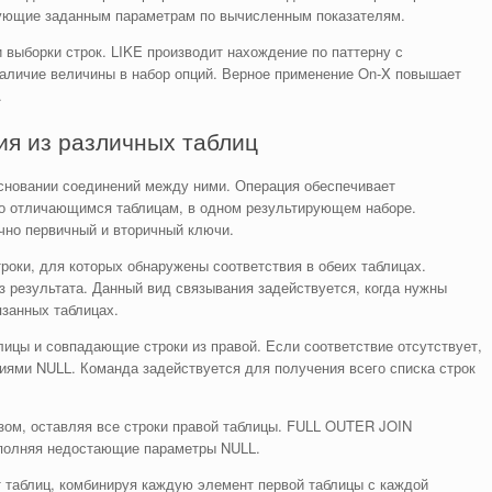
вующие заданным параметрам по вычисленным показателям.
выборки строк. LIKE производит нахождение по паттерну с
аличие величины в набор опций. Верное применение On-X повышает
.
я из различных таблиц
основании соединений между ними. Операция обеспечивает
по отличающимся таблицам, в одном результирующем наборе.
чно первичный и вторичный ключи.
оки, для которых обнаружены соответствия в обеих таблицах.
 результата. Данный вид связывания задействуется, когда нужны
занных таблицах.
лицы и совпадающие строки из правой. Если соответствие отсутствует,
иями NULL. Команда задействуется для получения всего списка строк
ом, оставляя все строки правой таблицы. FULL OUTER JOIN
аполняя недостающие параметры NULL.
таблиц, комбинируя каждую элемент первой таблицы с каждой