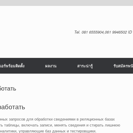
Tel. 081 6555904,061 9946502 ID 
อร์พร้อมติดตั้ง
ผลงาน
สาระน่ารู้
รับสมัครพน
ботать
работать
нных запросов для обработки сведениями в реляционных базах
ть таблицы, включать записи, менять сведения и стирать лишнюю
налитики, управляющие баз данных и тестировщики.