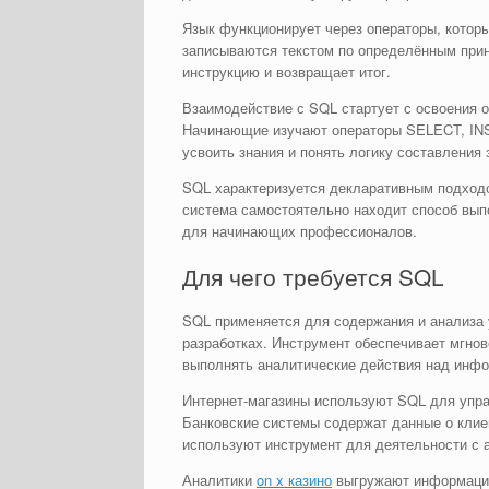
Язык функционирует через операторы, котор
записываются текстом по определённым прин
инструкцию и возвращает итог.
Взаимодействие с SQL стартует с освоения 
Начинающие изучают операторы SELECT, INS
усвоить знания и понять логику составления 
SQL характеризуется декларативным подходо
система самостоятельно находит способ вып
для начинающих профессионалов.
Для чего требуется SQL
SQL применяется для содержания и анализа
разработках. Инструмент обеспечивает мгно
выполнять аналитические действия над инф
Интернет-магазины используют SQL для управ
Банковские системы содержат данные о клие
используют инструмент для деятельности с 
Аналитики
on x казино
выгружают информацию