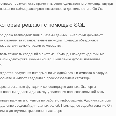
ечивают возможность применять ответ единственного команды внутри
вязывания таблиц расширяет возможности деятельности с Он Икс
 которые решают с помощью SQL
ую долю взаимодействия с базами данных. Аналитики добывают
показателях за установленные периоды. Команды объединяют
лассам для демонстрации руководству.
вать точность сведений в системе. Команды находят идентичные
н или идентификационный номер. Выявление дублей позволяет
и.
дается получения информации из одной базы и импорта в вторую.
формате и импорт сведений с преобразованием структуры.
ерез агрегатные функции и консолидацию данных. Эксперты
т воронки сделок и динамику увеличения пользовательской базы.
ивает варианты клиентов по работе с информацией. Администраторы
 удаление сведений для разных ролей. Прикладное задействование On-
ализа до администрирования платформ.