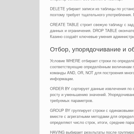
DELETE убирает записи из таблицы по устан
поэтому требует тщательного употребления.
CREATE TABLE строит свежую таблицу с зада
данных и ограничения. DROP TABLE окончате
Казино создаёт ключевые умения администри
Отбор, упорядочивание и о
Условие WHERE отбирает строки по определё
соответствующие определённым величинам п
команды AND, OR, NOT для построения мног
информации.
ORDER BY сортирует данные извлечения по 
росту и уменьшению значений. Упорядочиван
требуемых параметров.
GROUP BY группирует строки с одинаковыми 
вместе с агрегатными методами для опреде
определяют число строк, итоги, средние па
HAVING выбирает результаты после группиро