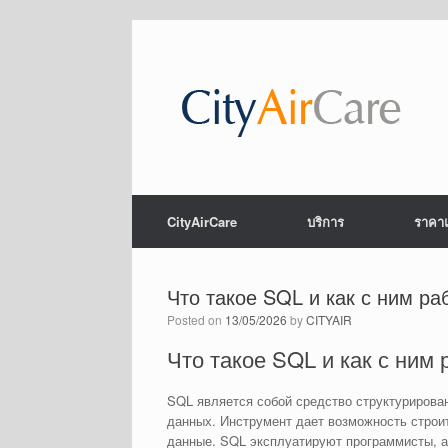
CityAirCare
บริการ
ราคาแ
Что такое SQL и как с ним ра
Posted on
13/05/2026
by
CITYAIR
Что такое SQL и как с ним 
SQL является собой средство структурирова
данных. Инструмент дает возможность строи
данные. SQL эксплуатируют программисты, а