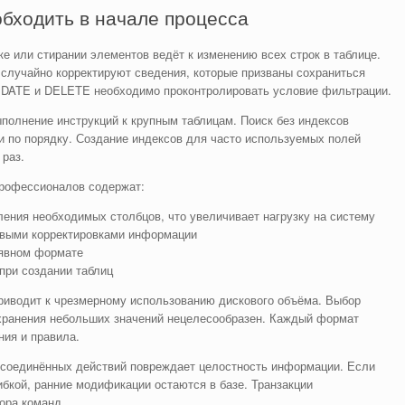
обходить в начале процесса
 или стирании элементов ведёт к изменению всех строк в таблице.
 случайно корректируют сведения, которые призваны сохраниться
DATE и DELETE необходимо проконтролировать условие фильтрации.
полнение инструкций к крупным таблицам. Поиск без индексов
и по порядку. Создание индексов для часто используемых полей
 раз.
рофессионалов содержат:
ения необходимых столбцов, что увеличивает нагрузку на систему
овыми корректировками информации
 явном формате
при создании таблиц
риводит к чрезмерному использованию дискового объёма. Выбор
 хранения небольших значений нецелесообразен. Каждый формат
ия и правила.
 соединённых действий повреждает целостность информации. Если
бкой, ранние модификации остаются в базе. Транзакции
ора команд.