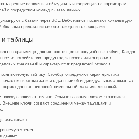
ывать средние величины и объединять информацию по параметрам.
лей с посредством команд к базам данных.
муницируют с базами через SQL. Веб-сервисы посылают команды для
Мобильные приложения сверяют сведения с серверами.
 и таблицы
ованное хранилище данных, состоящее из соединённых таблиц. Каждая
щности: потребителях, продуктах, запросах или операциях.
деловых требований и характеристик предметной отрасли.
ая компьютерную таблицу. Столбцы определяют характеристики
ключают конкретные записи с данными об индивидуальных элементах
 формат данных: числовой, символьный, дата или двоичный.
т каждую запись в таблице. Обычно главным ключом становится
. Внешние ключи создают соединения между таблицами и
е.
цы охватывают:
храняемую элемент
в данных