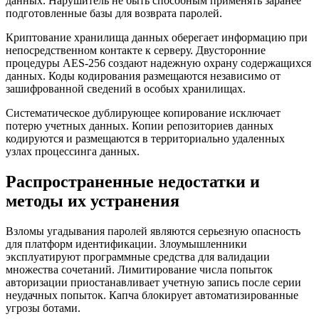
данных. Нарушитель не быть способным применять заранее
подготовленные базы для возврата паролей.
Криптование хранилища данных оберегает информацию при
непосредственном контакте к серверу. Двусторонние
процедуры AES-256 создают надежную охрану содержащихся
данных. Коды кодирования размещаются независимо от
зашифрованной сведений в особых хранилищах.
Систематическое дублирующее копирование исключает
потерю учетных данных. Копии репозиториев данных
кодируются и размещаются в территориально удаленных
узлах процессинга данных.
Распространенные недостатки и
методы их устранения
Взломы угадывания паролей являются серьезную опасность
для платформ идентификации. Злоумышленники
эксплуатируют программные средства для валидации
множества сочетаний. Лимитирование числа попыток
авторизации приостанавливает учетную запись после серии
неудачных попыток. Капча блокирует автоматизированные
угрозы ботами.