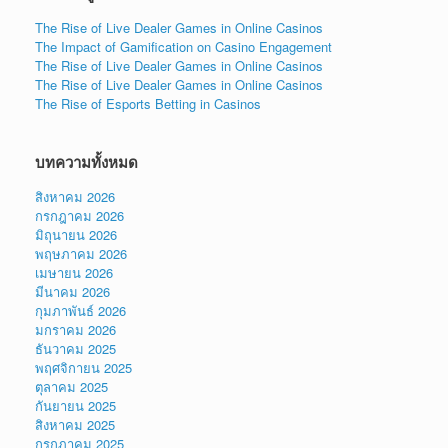
The Rise of Live Dealer Games in Online Casinos
The Impact of Gamification on Casino Engagement
The Rise of Live Dealer Games in Online Casinos
The Rise of Live Dealer Games in Online Casinos
The Rise of Esports Betting in Casinos
บทความทั้งหมด
สิงหาคม 2026
กรกฎาคม 2026
มิถุนายน 2026
พฤษภาคม 2026
เมษายน 2026
มีนาคม 2026
กุมภาพันธ์ 2026
มกราคม 2026
ธันวาคม 2025
พฤศจิกายน 2025
ตุลาคม 2025
กันยายน 2025
สิงหาคม 2025
กรกฎาคม 2025