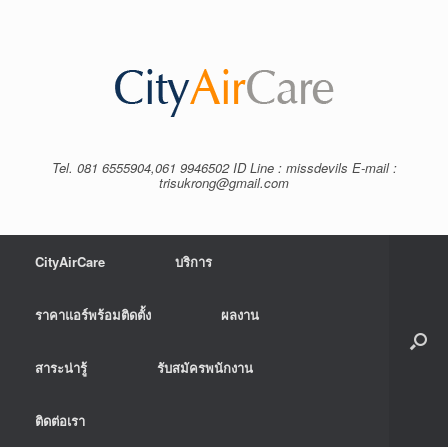
Tel. 081 6555904,061 9946502 ID Line : missdevils E-mail :
trisukrong@gmail.com
CityAirCare
บริการ
ราคาแอร์พร้อมติดตั้ง
ผลงาน
สาระน่ารู้
รับสมัครพนักงาน
ติดต่อเรา