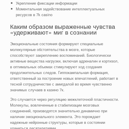
Укрепление фиксации информации
Моментальная задействование интеллектуальных
ресурсов в 7k casino
Каким образом выраженные чувства
«удерживают» миг в сознании
Эмоциональные состояния формируют специальные
молекулярные обстоятельства в мозге, которые
способствуют закреплению воспоминаний. Биологически
активные вещества нагрузки, включая адреналин и кортизол,
в оптимальных объемах стимулируют ход создания
продолжительных следов. Гиппокампальная формация,
ответственный за построение новых впечатлений, работает в
тесной сотрудничестве с амигдалой во время чувственно
значимых случаев в казино 7к.
Это случается через регуляцию межклеточной пластичности.
Молекулы, вовлеченные в стабилизации мозговых
соединений, производятся значительно динамично при
наличии эмоционального элемента. Это порождает
надежные нейронные структуры, которые в состоянии
храниться десятилетиями.