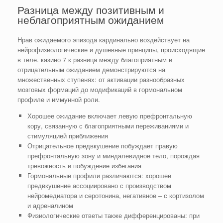
Разница между позитивным и
неблагоприятным ожиданием
Нрав ожидаемого эпизода кардинально воздействует на
нейрофизиологические и душевные принципы, происходящие
в теле. казино 7 к разница между благоприятным и
отрицательным ожиданием демонстрируются на
множественных ступенях: от активации разнообразных
мозговых формаций до модификаций в гормональном
профиле и иммунной роли.
Хорошее ожидание включает левую префронтальную
кору, связанную с благоприятными переживаниями и
стимуляцией приближения
Отрицательное предвкушение побуждает правую
префронтальную зону и миндалевидное тело, порождая
тревожность и побуждение избегания
Гормональные профили различаются: хорошее
предвкушение ассоциировано с производством
нейромедиатора и серотонина, негативное – с кортизолом
и адреналином
Физиологические ответы также дифференцированы: при