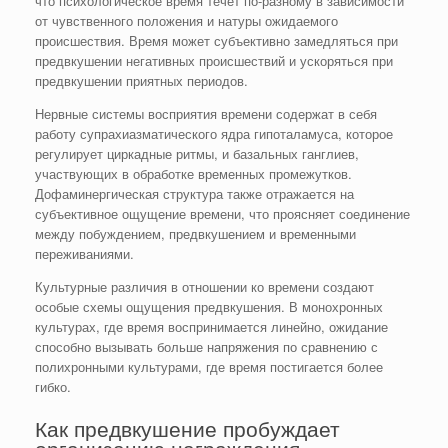
что психологическое время течет по-разному в зависимости
от чувственного положения и натуры ожидаемого
происшествия. Время может субъективно замедляться при
предвкушении негативных происшествий и ускоряться при
предвкушении приятных периодов.
Нервные системы восприятия времени содержат в себя
работу супрахиазматического ядра гипоталамуса, которое
регулирует циркадные ритмы, и базальных ганглиев,
участвующих в обработке временных промежутков.
Дофаминергическая структура также отражается на
субъективное ощущение времени, что проясняет соединение
между побуждением, предвкушением и временными
переживаниями.
Культурные различия в отношении ко времени создают
особые схемы ощущения предвкушения. В монохронных
культурах, где время воспринимается линейно, ожидание
способно вызывать больше напряжения по сравнению с
полихронными культурами, где время постигается более
гибко.
Как предвкушение пробуждает
организацию награждения