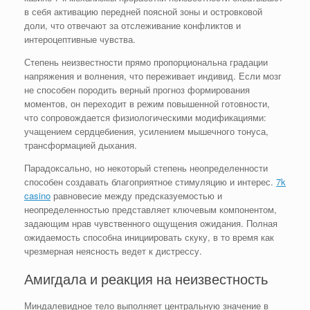
в себя активацию передней поясной зоны и островковой
доли, что отвечают за отслеживание конфликтов и
интероцептивные чувства.
Степень неизвестности прямо пропорциональна градации
напряжения и волнения, что переживает индивид. Если мозг
не способен породить верный прогноз формирования
моментов, он переходит в режим повышенной готовности,
что сопровождается физиологическими модификациями:
учащением сердцебиения, усилением мышечного тонуса,
трансформацией дыхания.
Парадоксально, но некоторый степень неопределенности
способен создавать благоприятное стимуляцию и интерес.
7k
casino
равновесие между предсказуемостью и
неопределенностью представляет ключевым компонентом,
задающим нрав чувственного ощущения ожидания. Полная
ожидаемость способна инициировать скуку, в то время как
чрезмерная неясность ведет к дистрессу.
Амигдала и реакция на неизвестность
Миндалевидное тело выполняет центральную значение в