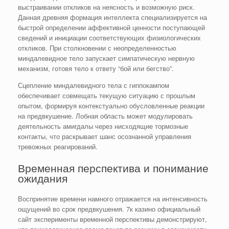
выстраивании откликов на неясность и возможную риск.
Данная древняя формация интеллекта специализируется на
быстрой определении аффективной ценности поступающей
сведений и инициации соответствующих физиологических
откликов. При столкновении с неопределенностью
миндалевидное тело запускает симпатическую нервную
механизм, готовя тело к ответу “бой или бегство”.
Сцепление миндалевидного тела с гиппокампом
обеспечивает совмещать текущую ситуацию с прошлым
опытом, формируя контекстуально обусловленные реакции
на предвкушение. Лобная область может модулировать
деятельность амигдалы через нисходящие тормозные
контакты, что раскрывает шанс осознанной управления
тревожных реагирований.
Временная перспектива и понимание
ожидания
Воспринятие времени намного отражается на интенсивность
ощущений во срок предвкушения. 7к казино официальный
сайт эксперименты временной перспективы демонстрируют,