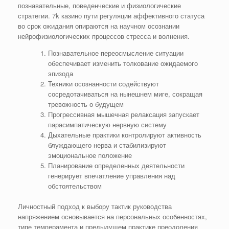
познавательные, поведенческие и физиологические
стратегии. 7k казино пути регуляции аффективного статуса
во срок ожидания опираются на научном осознании
нейрофизиологических процессов стресса и волнения.
Познавательное переосмысление ситуации
обеспечивает изменить толкование ожидаемого
эпизода
Техники осознанности содействуют
сосредотачиваться на нынешнем миге, сокращая
тревожность о будущем
Прогрессивная мышечная релаксация запускает
парасимпатическую нервную систему
Дыхательные практики контролируют активность
блуждающего нерва и стабилизируют
эмоциональное положение
Планирование определенных деятельности
генерирует впечатление управления над
обстоятельством
Личностный подход к выбору тактик руководства
напряжением основывается на персональных особенностях,
типе темперамента и предыдущем практике преодоления