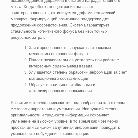
высвобождением дофамина в системе награды головного
мозга. Когда объект концентрации вызывает
заинтересованность, активируется дофаминергический
маршрут, формирующий позитивное поддержку для
продолжения сосредоточения. Система гарантирует
стабильность когнитивного фокуса без избыточных
ресурсных затрат.
Заинтересованность запускает автономные
механизмы сохранения фокуса
Падает познавательная усталость при работе с
интересным содержанием вавада
Улучшается степень обработки информации за счет
мотивационного составляющей
Образуются сильнее стабильные и
детализированные воспоминания
Развитие интереса описывается волнообразным характером
с этапами нарастания и уменьшения. Наилучший степень
оригинальности и трудности информации сохраняет
увлечение на высоком уровне, в то время как чрезмерно
простая или слишком запутанная информация приводит к
уменьшению побуждения к концентрации.