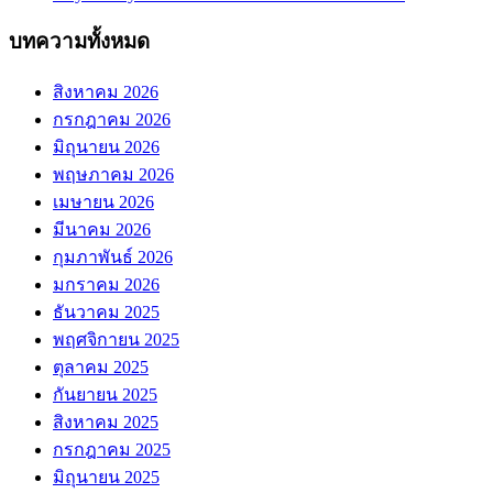
บทความทั้งหมด
สิงหาคม 2026
กรกฎาคม 2026
มิถุนายน 2026
พฤษภาคม 2026
เมษายน 2026
มีนาคม 2026
กุมภาพันธ์ 2026
มกราคม 2026
ธันวาคม 2025
พฤศจิกายน 2025
ตุลาคม 2025
กันยายน 2025
สิงหาคม 2025
กรกฎาคม 2025
มิถุนายน 2025