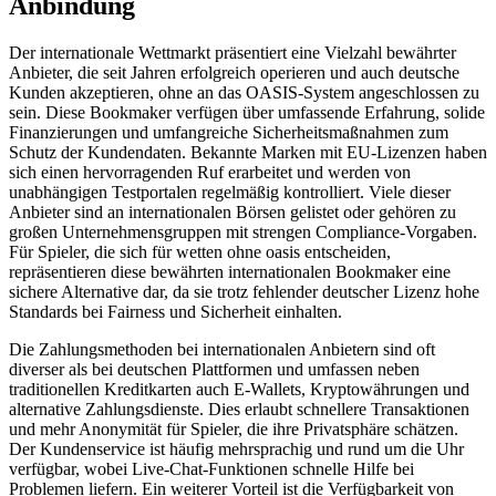
Anbindung
Der internationale Wettmarkt präsentiert eine Vielzahl bewährter
Anbieter, die seit Jahren erfolgreich operieren und auch deutsche
Kunden akzeptieren, ohne an das OASIS-System angeschlossen zu
sein. Diese Bookmaker verfügen über umfassende Erfahrung, solide
Finanzierungen und umfangreiche Sicherheitsmaßnahmen zum
Schutz der Kundendaten. Bekannte Marken mit EU-Lizenzen haben
sich einen hervorragenden Ruf erarbeitet und werden von
unabhängigen Testportalen regelmäßig kontrolliert. Viele dieser
Anbieter sind an internationalen Börsen gelistet oder gehören zu
großen Unternehmensgruppen mit strengen Compliance-Vorgaben.
Für Spieler, die sich für wetten ohne oasis entscheiden,
repräsentieren diese bewährten internationalen Bookmaker eine
sichere Alternative dar, da sie trotz fehlender deutscher Lizenz hohe
Standards bei Fairness und Sicherheit einhalten.
Die Zahlungsmethoden bei internationalen Anbietern sind oft
diverser als bei deutschen Plattformen und umfassen neben
traditionellen Kreditkarten auch E-Wallets, Kryptowährungen und
alternative Zahlungsdienste. Dies erlaubt schnellere Transaktionen
und mehr Anonymität für Spieler, die ihre Privatsphäre schätzen.
Der Kundenservice ist häufig mehrsprachig und rund um die Uhr
verfügbar, wobei Live-Chat-Funktionen schnelle Hilfe bei
Problemen liefern. Ein weiterer Vorteil ist die Verfügbarkeit von