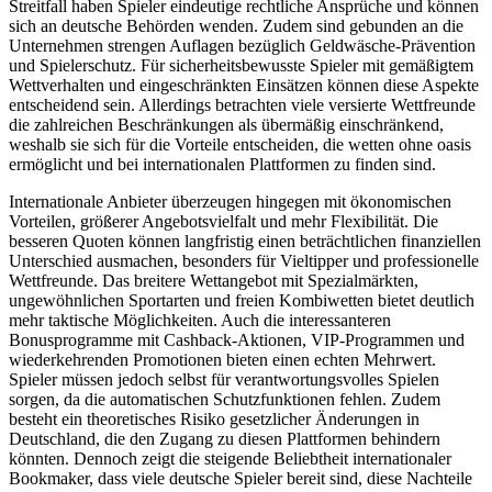
Streitfall haben Spieler eindeutige rechtliche Ansprüche und können
sich an deutsche Behörden wenden. Zudem sind gebunden an die
Unternehmen strengen Auflagen bezüglich Geldwäsche-Prävention
und Spielerschutz. Für sicherheitsbewusste Spieler mit gemäßigtem
Wettverhalten und eingeschränkten Einsätzen können diese Aspekte
entscheidend sein. Allerdings betrachten viele versierte Wettfreunde
die zahlreichen Beschränkungen als übermäßig einschränkend,
weshalb sie sich für die Vorteile entscheiden, die wetten ohne oasis
ermöglicht und bei internationalen Plattformen zu finden sind.
Internationale Anbieter überzeugen hingegen mit ökonomischen
Vorteilen, größerer Angebotsvielfalt und mehr Flexibilität. Die
besseren Quoten können langfristig einen beträchtlichen finanziellen
Unterschied ausmachen, besonders für Vieltipper und professionelle
Wettfreunde. Das breitere Wettangebot mit Spezialmärkten,
ungewöhnlichen Sportarten und freien Kombiwetten bietet deutlich
mehr taktische Möglichkeiten. Auch die interessanteren
Bonusprogramme mit Cashback-Aktionen, VIP-Programmen und
wiederkehrenden Promotionen bieten einen echten Mehrwert.
Spieler müssen jedoch selbst für verantwortungsvolles Spielen
sorgen, da die automatischen Schutzfunktionen fehlen. Zudem
besteht ein theoretisches Risiko gesetzlicher Änderungen in
Deutschland, die den Zugang zu diesen Plattformen behindern
könnten. Dennoch zeigt die steigende Beliebtheit internationaler
Bookmaker, dass viele deutsche Spieler bereit sind, diese Nachteile