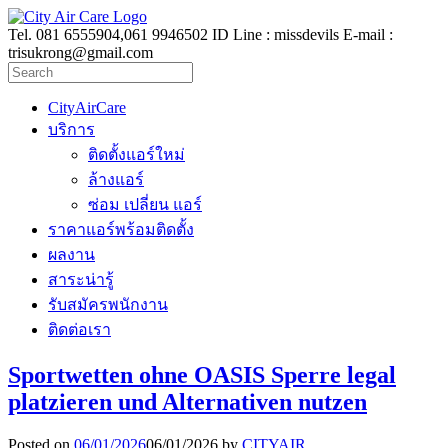
Tel. 081 6555904,061 9946502 ID Line : missdevils E-mail :
trisukrong@gmail.com
CityAirCare
บริการ
ติดตั้งแอร์ใหม่
ล้างแอร์
ซ่อม เปลี่ยน แอร์
ราคาแอร์พร้อมติดตั้ง
ผลงาน
สาระน่ารู้
รับสมัครพนักงาน
ติดต่อเรา
Sportwetten ohne OASIS Sperre legal
platzieren und Alternativen nutzen
Posted on
06/01/2026
06/01/2026
by
CITYAIR