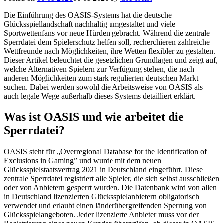
Die Einführung des OASIS-Systems hat die deutsche
Glücksspiellandschaft nachhaltig umgestaltet und viele
Sportwettenfans vor neue Hürden gebracht. Während die zentrale
Sperrdatei dem Spielerschutz helfen soll, recherchieren zahlreiche
Wettfreunde nach Möglichkeiten, ihre Wetten flexibler zu gestalten.
Dieser Artikel beleuchtet die gesetzlichen Grundlagen und zeigt auf,
welche Alternativen Spielern zur Verfügung stehen, die nach
anderen Möglichkeiten zum stark regulierten deutschen Markt
suchen. Dabei werden sowohl die Arbeitsweise von OASIS als
auch legale Wege außerhalb dieses Systems detailliert erklärt.
Was ist OASIS und wie arbeitet die
Sperrdatei?
OASIS steht für „Overregional Database for the Identification of
Exclusions in Gaming” und wurde mit dem neuen
Glücksspielstaatsvertrag 2021 in Deutschland eingeführt. Diese
zentrale Sperrdatei registriert alle Spieler, die sich selbst ausschließen
oder von Anbietern gesperrt wurden. Die Datenbank wird von allen
in Deutschland lizenzierten Glücksspielanbietern obligatorisch
verwendet und erlaubt einen länderübergreifenden Sperrung von
Glücksspielangeboten. Jeder lizenzierte Anbieter muss vor der