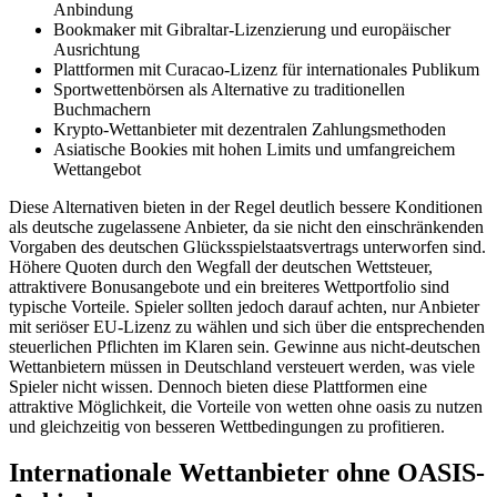
Anbindung
Bookmaker mit Gibraltar-Lizenzierung und europäischer
Ausrichtung
Plattformen mit Curacao-Lizenz für internationales Publikum
Sportwettenbörsen als Alternative zu traditionellen
Buchmachern
Krypto-Wettanbieter mit dezentralen Zahlungsmethoden
Asiatische Bookies mit hohen Limits und umfangreichem
Wettangebot
Diese Alternativen bieten in der Regel deutlich bessere Konditionen
als deutsche zugelassene Anbieter, da sie nicht den einschränkenden
Vorgaben des deutschen Glücksspielstaatsvertrags unterworfen sind.
Höhere Quoten durch den Wegfall der deutschen Wettsteuer,
attraktivere Bonusangebote und ein breiteres Wettportfolio sind
typische Vorteile. Spieler sollten jedoch darauf achten, nur Anbieter
mit seriöser EU-Lizenz zu wählen und sich über die entsprechenden
steuerlichen Pflichten im Klaren sein. Gewinne aus nicht-deutschen
Wettanbietern müssen in Deutschland versteuert werden, was viele
Spieler nicht wissen. Dennoch bieten diese Plattformen eine
attraktive Möglichkeit, die Vorteile von wetten ohne oasis zu nutzen
und gleichzeitig von besseren Wettbedingungen zu profitieren.
Internationale Wettanbieter ohne OASIS-