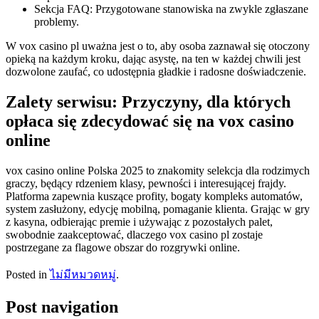
Sekcja FAQ: Przygotowane stanowiska na zwykle zgłaszane
problemy.
W vox casino pl uważna jest o to, aby osoba zaznawał się otoczony
opieką na każdym kroku, dając asystę, na ten w każdej chwili jest
dozwolone zaufać, co udostępnia gładkie i radosne doświadczenie.
Zalety serwisu: Przyczyny, dla których
opłaca się zdecydować się na vox casino
online
vox casino online Polska 2025 to znakomity selekcja dla rodzimych
graczy, będący rdzeniem klasy, pewności i interesującej frajdy.
Platforma zapewnia kuszące profity, bogaty kompleks automatów,
system zasłużony, edycję mobilną, pomaganie klienta. Grając w gry
z kasyna, odbierając premie i używając z pozostałych palet,
swobodnie zaakceptować, dlaczego vox casino pl zostaje
postrzegane za flagowe obszar do rozgrywki online.
Posted in
ไม่มีหมวดหมู่
.
Post navigation