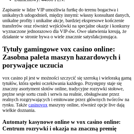
Zapisanie w lidze VIP umożliwia furtkę do terenu bogactwa i
unikalnych udogodnień, między innymi: własny konsultant danych,
unikalne profity i unikalne akcje, bardziej ekspresowe kończenie
transferów oraz również wejściówki na specjalne okazje i konkursy
wyznaczone jednorazowo dla VIP-ów. Owe ułatwienia kreują, że
działanie w stronie bywa o wiele znacznie satysfakcjonująca.
Tytuły gamingowe vox casino online:
Zasobna paleta maszyn hazardowych i
porywające uczucia
vox casino pl jest w możności szczycić się szeroką i wieloraką gamą
tytułów, która spełni oczekiwania każdego. Przystępny staje się
znaczny asortyment slotów online, tradycyjne rozrywki stołowe,
prężne sesje sortu crash i serwis na realnie, obsługiwane przez
realnych rozgrywających i emitowane przez głównych twórców na
rynku. Także
casinovox
maszyny online, również opcje live dają
wielkie doznania.
Automaty kasynowe online w vox casino online:
Centrum rozrywki i okazja na znaczną premię