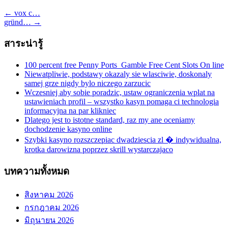
←
vox c…
gründ…
→
สาระน่ารู้
100 percent free Penny Ports ️ Gamble Free Cent Slots On line
Niewatpliwie, podstawy okazaly sie wlasciwie, doskonaly
samej grze nigdy bylo niczego zarzucic
Wczesniej aby sobie poradzic, ustaw ograniczenia wplat na
ustawieniach profil – wszystko kasyn pomaga ci technologia
informacyjna na par klikniec
Dlatego jest to istotne standard, raz my ane oceniamy
dochodzenie kasyno online
Szybki kasyno rozszczepiac dwadziescia zl � indywidualna,
krotka darowizna poprzez skrill wystarczajaco
บทความทั้งหมด
สิงหาคม 2026
กรกฎาคม 2026
มิถุนายน 2026