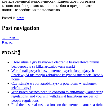
кратковременной недоступности. Клиентское программа
казино онлайн должно выполнять сбои и предоставлять
понятные сообщения пользователю.
Posted in
news
.
Post navigation
←
Onlin…
Как о…
→
สาระน่ารู้
Ktore istnieja gry kasynowe otaczanie bezkosztowe premia
bez depozytu sa kilka zroznicowane marki
Wsrod najlepszych kasyn internetowych akceptujacych
Przelewy24 nie moglo zabraknac kasyna w internecie Bet-at-
home
Czy istnieje wybor zarobki zysk z powrotem w rachunek
telefoniczny?
Web based casinos need to conform to anti-money laundering
regulations, and you will withdrawal limitations are part of
people regulations
Find the best real cash casinos on the internet in america right