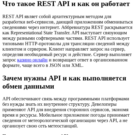
Что такое REST API и как он работает
REST API являет собой архитектурным методом для
разработки веб-сервисов, дающий приложениям обмениваться
сведениями через интернет. Аббревиатура REST раскрывается
как Representational State Transfer. API выступает связующим
между разными софтверными частями. REST API использует
типовыми HTTP-протоколы для трансляции сведений между
клиентом и сервером. Клиент направляет запрос на сервер,
определяя необходимый ресурс и действие. Сервер выполняет
запрос
казино онлайн
и возвращает ответ в организованном
формате, чаще всего в JSON или XML.
Зачем нужны API и как выполняется
обмен данными
API обеспечивают связь между программными платформами
без нужды знать их внутреннее структуру. Девелоперы
применяют API для внедрения сторонних сервисов, экономя
время и ресурсы. Мобильное приложение погоды принимает
сведения от метеорологической организации через API, а не
организует свою сеть метеостанций.