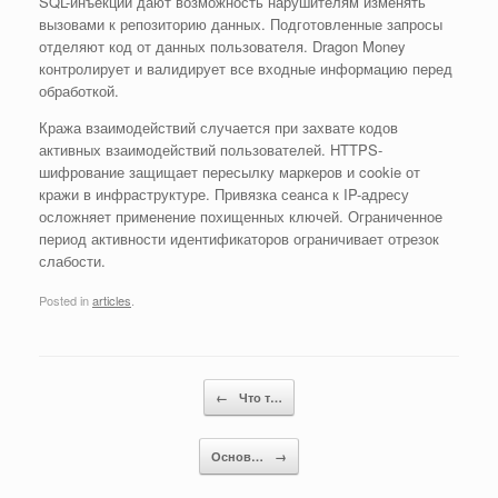
SQL-инъекции дают возможность нарушителям изменять
вызовами к репозиторию данных. Подготовленные запросы
отделяют код от данных пользователя. Dragon Money
контролирует и валидирует все входные информацию перед
обработкой.
Кража взаимодействий случается при захвате кодов
активных взаимодействий пользователей. HTTPS-
шифрование защищает пересылку маркеров и cookie от
кражи в инфраструктуре. Привязка сеанса к IP-адресу
осложняет применение похищенных ключей. Ограниченное
период активности идентификаторов ограничивает отрезок
слабости.
Posted in
articles
.
Post navigation
←
Что т…
Основ…
→